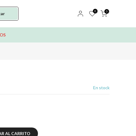
0
0
car
TOS
En stock
R AL CARRITO