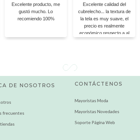
Excelente producto, me
Excelente calidad del
gustó mucho. Lo
cubrelecho... la textura de
recomiendo 100%
la tela es muy suave, el
precio es realmente
económico respecto a al
calidad, lo recomiendo!
CONTÁCTENOS
CA DE NOSOTROS
Mayoristas Moda
sotros
Mayoristas Novedades
s frecuentes
Soporte Página Web
tiendas