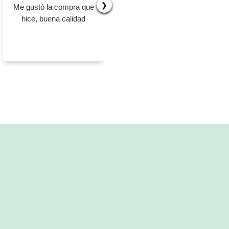
❯
Me gustó la compra que
El producto bien
hice, buena calidad
empacado, perfecto
estado, 100%
recomendado