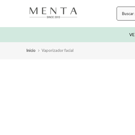
saltar
al
contenido
VE
Inicio
Vaporizador facial