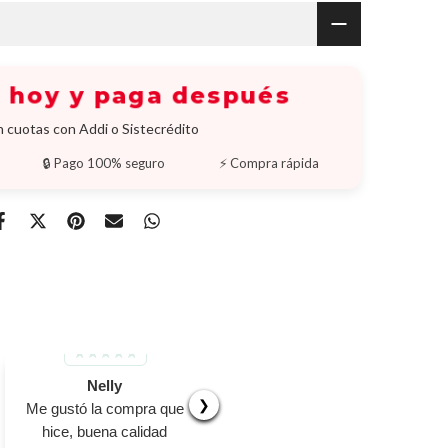
a hoy y paga después
 cuotas con Addi o Sistecrédito
🔒 Pago 100% seguro
⚡ Compra rápida
Nelly
Nancy amapro
❯
Me gustó la compra que
El producto bien
hice, buena calidad
empacado, perfecto