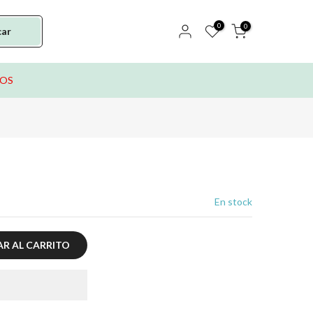
0
0
car
TOS
En stock
R AL CARRITO