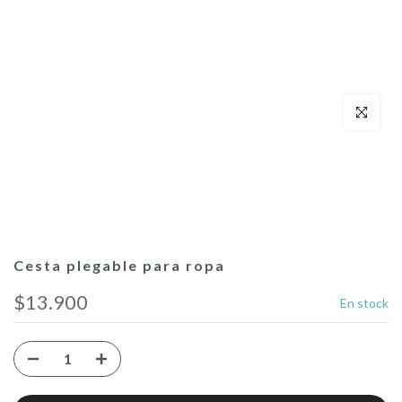
Click para a
Cesta plegable para ropa
$13.900
En stock