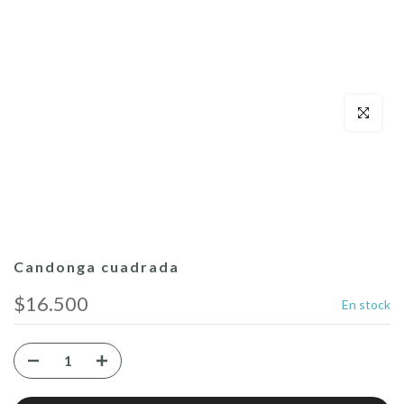
Click para a
Candonga cuadrada
$16.500
En stock