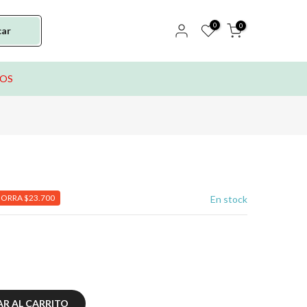
0
0
car
TOS
ORRA $23.700
En stock
R AL CARRITO