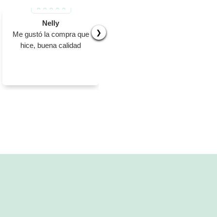
Nelly
Nancy amapro
❯
Me gustó la compra que
El producto bien
hice, buena calidad
empacado, perfecto
estado, 100%
recomendado