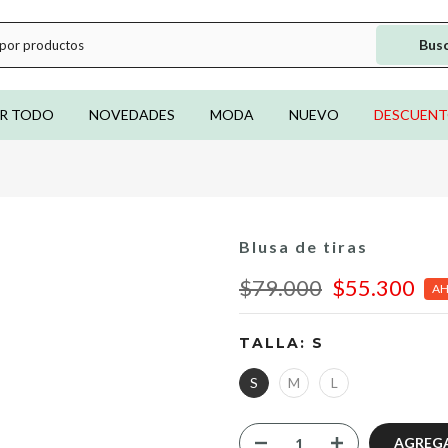
Bus
R TODO
NOVEDADES
MODA
NUEVO
DESCUEN
Blusa de tiras
$79.000
$55.300
AH
TALLA:
S
S
M
L
AGREGA