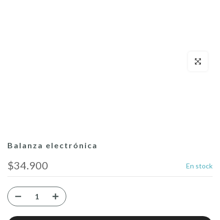
Click para a
Balanza electrónica
$34.900
En stock