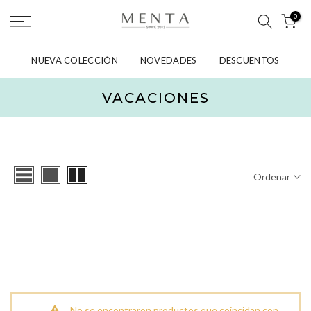
saltar
0
al
contenido
NUEVA COLECCIÓN
NOVEDADES
DESCUENTOS
VACACIONES
Ordenar
No se encontraron productos que coincidan con