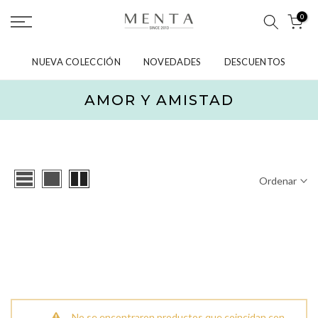
saltar
0
al
contenido
NUEVA COLECCIÓN
NOVEDADES
DESCUENTOS
AMOR Y AMISTAD
Ordenar
No se encontraron productos que coincidan con