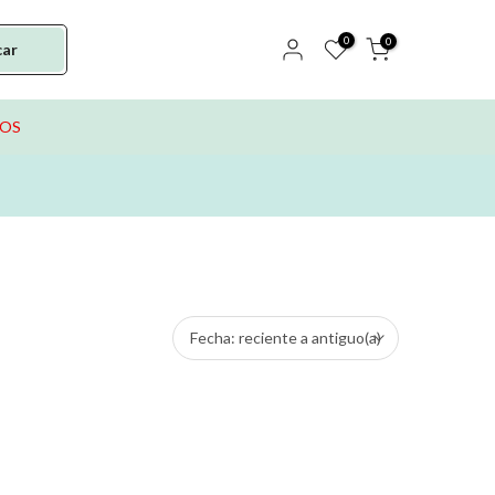
0
0
car
TOS
Fecha: reciente a antiguo(a)