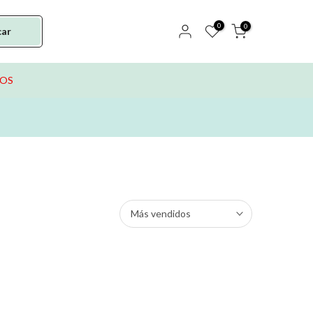
0
0
car
TOS
Más vendidos